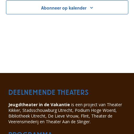
n
n
Abonneer op kalender
e
e
m
m
e
e
n
n
t
t
e
w
n
e
Z
e
DEELNEMENDE THEATERS
o
r
Jeugdtheater in de Vakantie
is een project van Theater
e
g
Kikker, Stadsschouwburg Utrecht, Podium Hoge Woerd,
Bibliotheek Utrecht, De Lieve Vrouw, Flint, Theater de
k
a
Veerensmederij en Theater Aan de Slinger.
e
v