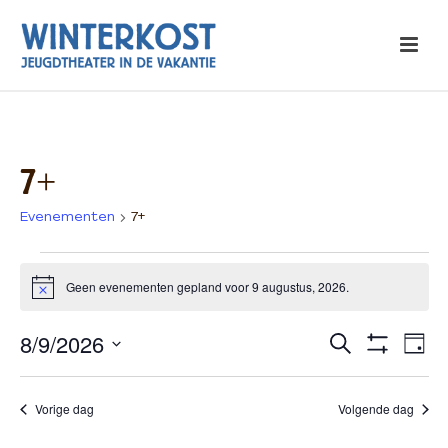
7+
Evenementen
7+
Evenementen
Geen evenementen gepland voor 9 augustus, 2026.
Bericht
in
9
8/9/2026
E
E
Zoeken
Dag
Toon
augustus,
Selecteer
v
v
Filters
een
2026
Vorige dag
Volgende dag
e
e
datum.