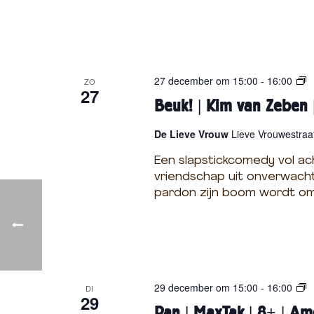
|
H
e
t
K
B
27 december om 15:00
-
16:00
ZO
l
27
e
Beuk! | Kim van Zeben 
e
u
i
k
De Lieve Vrouw
Lieve Vrouwestraat
n
!
e
|
Een slapstickcomedy vol ac
T
K
vriendschap uit onverwachte
h
i
pardon zijn boom wordt omg
e
m
a
v
t
a
e
n
r
Z
|
e
P
29 december om 15:00
-
16:00
4
DI
b
29
a
+
Pan | MaxTak | 8+ | Am
e