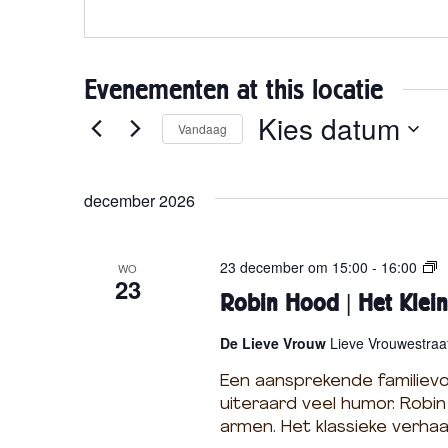
Evenementen at this locatie
Kies datum
Vandaag
Selecteer
een
december 2026
datum.
R
23 december om 15:00
-
16:00
WO
23
o
Robin Hood | Het Klein
b
i
De Lieve Vrouw
Lieve Vrouwestraat
n
H
Een aansprekende familievoo
o
uiteraard veel humor. Robin
o
armen. Het klassieke verhaa
d