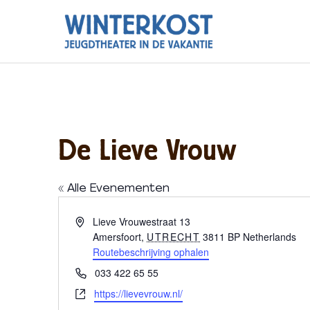
De Lieve Vrouw
« Alle Evenementen
Adres
Lieve Vrouwestraat 13
Amersfoort
,
UTRECHT
3811 BP
Netherlands
Routebeschrijving ophalen
Telefoon
033 422 65 55
Website
https://lievevrouw.nl/