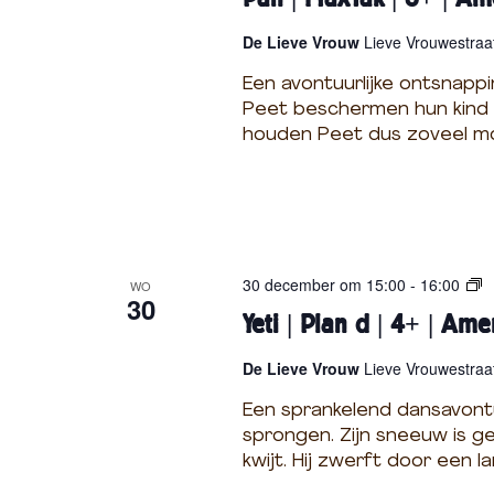
n
n
|
De Lieve Vrouw
Lieve Vrouwestraat
|
M
4
a
Een avontuurlijke ontsnappin
+
x
Peet beschermen hun kind 
T
houden Peet dus zoveel moge
a
k
|
8
+
Y
30 december om 15:00
-
16:00
WO
30
e
Yeti | Plan d | 4+ | Ame
t
i
De Lieve Vrouw
Lieve Vrouwestraat
|
P
Een sprankelend dansavontu
l
sprongen. Zijn sneeuw is ges
a
kwijt. Hij zwerft door een l
n