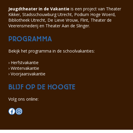
k
s
Jeugdtheater in de Vakantie
is een project van Theater
t
Kikker, Stadsschouwburg Utrecht, Podium Hoge Woerd,
a
a
Bibliotheek Utrecht, De Lieve Vrouw, Flint, Theater de
r
Veerensmederij en Theater Aan de Slinger.
t
|
PROGRAMMA
4
+
Bekijk het programma in de schoolvakanties:
› Herfstvakantie
› Wintervakantie
› Voorjaarsvakantie
BLIJF OP DE HOOGTE
Volg ons online:
Facebook
Instagram