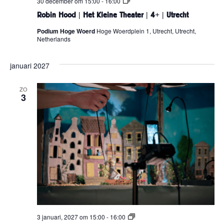
e
R
30 december om 15:00
-
16:00
r
o
Robin Hood | Het Kleine Theater | 4+ | Utrecht
|
b
4
i
Podium Hoge Woerd
Hoge Woerdplein 1, Utrecht, Utrecht,
+
n
Netherlands
H
o
o
d
januari 2027
|
H
e
ZO
3
t
K
l
e
i
n
e
T
h
e
a
t
e
r
|
4
D
3 januari, 2027 om 15:00
-
16:00