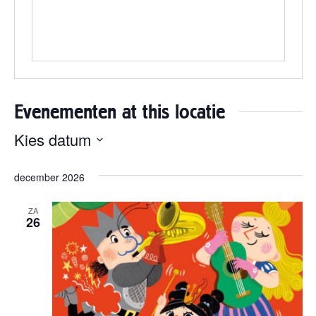
Evenementen at this locatie
Kies datum
Selecteer
een
december 2026
datum.
ZA
26