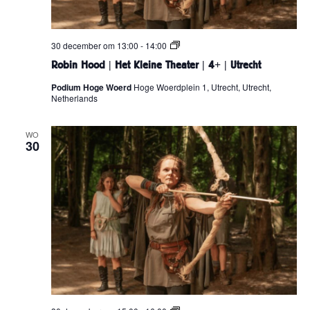
J
a
s
k
R
30 december om 13:00
-
14:00
i
o
e
Robin Hood | Het Kleine Theater | 4+ | Utrecht
b
n
i
G
Podium Hoge Woerd
Hoge Woerdplein 1, Utrecht, Utrecht,
n
r
Netherlands
H
o
o
e
o
n
d
WO
t
30
|
e
H
m
e
a
t
n
K
|
l
4
e
+
i
n
e
T
h
e
a
t