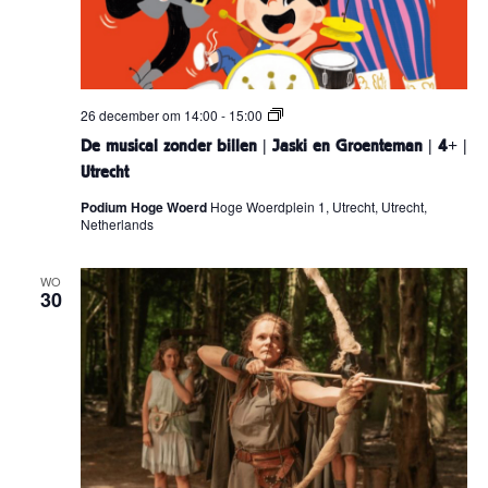
D
26 december om 14:00
-
15:00
e
De musical zonder billen | Jaski en Groenteman | 4+ |
m
u
Utrecht
s
i
Podium Hoge Woerd
Hoge Woerdplein 1, Utrecht, Utrecht,
c
Netherlands
a
l
z
WO
o
30
n
d
e
r
b
i
l
l
e
n
|