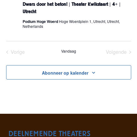
+
w
Dwars door het beton! | Theater Kwikstaart | 4+ |
a
r
Utrecht
s
d
Podium Hoge Woerd
Hoge Woerdplein 1, Utrecht, Utrecht,
o
Netherlands
o
r
h
e
t
Vorige
Vandaag
Volgende
b
Evenementen
Eveneme
e
t
o
Abonneer op kalender
n
!
|
T
h
e
a
t
e
r
K
w
i
DEELNEMENDE THEATERS